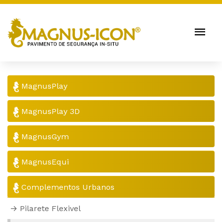
MagnusPlay
MagnusPlay 3D
MagnusGym
MagnusEqui
Complementos Urbanos
Pilarete Flexivel