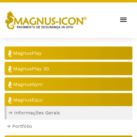
MagnusPlay
MagnusPlay 3D
MagnusGym
MagnusEqui
Informações Gerais
Portfólio